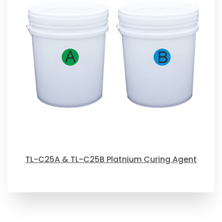
TL-C25A & TL-C25B Platnium Curing Agent