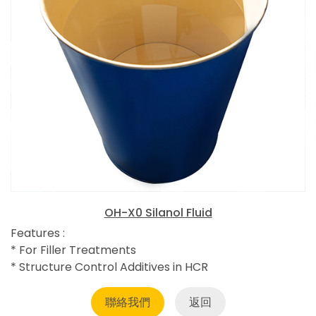
OH-X0 Silanol Fluid
Features :
* For Filler Treatments
* Structure Control Additives in HCR
聯絡我們
返回